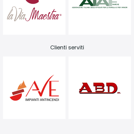
‹
›
Clienti serviti
‹
›